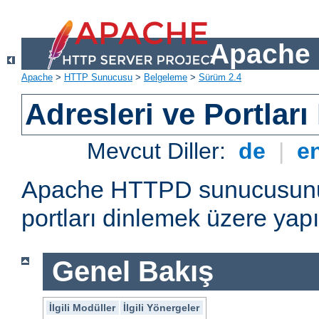
Apache 
Apache
>
HTTP Sunucusu
>
Belgeleme
>
Sürüm 2.4
Adresleri ve Portlar
Mevcut Diller:
de
|
e
Apache HTTPD sunucusunun 
portları dinlemek üzere yapı
Genel Bakış
İlgili Modüller
İlgili Yönergeler