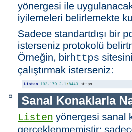
yönergesi ile uygulanaca
iyilemeleri belirlemekte kul
Sadece standartdışı bir p
isterseniz protokolü belirt
Örneğin, bir
sitesin
https
çalıştırmak isterseniz:
Listen
192.170
.
2.1
:
8443
 https
Sanal Konaklarla Na
yönergesi sanal k
Listen
gerçeklenmemiştir; sade