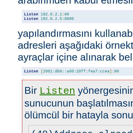
Listen
192.0
.
2.1
:
80
Listen
192.0
.
2.5
:
8000
yapılandırmasını kullanabi
adresleri aşağıdaki örnekt
ayraçlar içine alınarak beli
Listen
[
2001:db8::a00:20ff:fea7:ccea
]:
80
Bir
yönergesinin
Listen
sunucunun başlatılması
ölümcül bir hatayla sonu