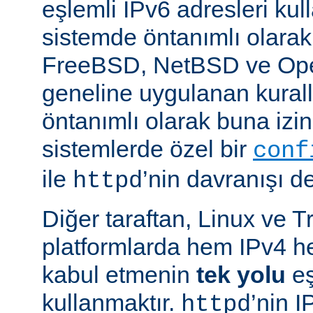
eşlemli IPv6 adresleri kul
sistemde öntanımlı olarak
FreeBSD, NetBSD ve Op
geneline uygulanan kural
öntanımlı olarak buna izin
sistemlerde özel bir
conf
ile
’nin davranışı değ
httpd
Diğer taraftan, Linux ve T
platformlarda hem IPv4 h
kabul etmenin
tek yolu
eş
kullanmaktır.
’nin 
httpd