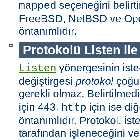
seçeneğini belirt
mapped
FreeBSD, NetBSD ve O
öntanımlıdır.
Protokolü Listen ile
yönergesinin isteğ
Listen
değiştirgesi
protokol
çoğu
gerekli olmaz. Belirtilmed
için 443,
için ise diğ
http
öntanımlıdır. Protokol, is
tarafından işleneceğini v