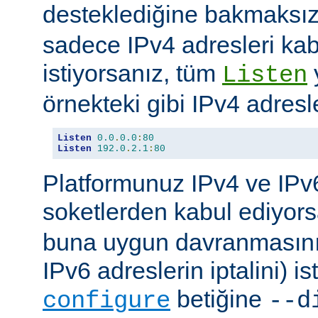
desteklediğine bakmaksı
sadece IPv4 adresleri kab
istiyorsanız, tüm
Listen
örnekteki gibi IPv4 adresler
Listen
0.0
.
0.0
:
80
Listen
192.0
.
2.1
:
80
Platformunuz IPv4 ve IPv6
soketlerden kabul ediyor
buna uygun davranmasını 
IPv6 adreslerin iptalini) is
betiğine
configure
--d