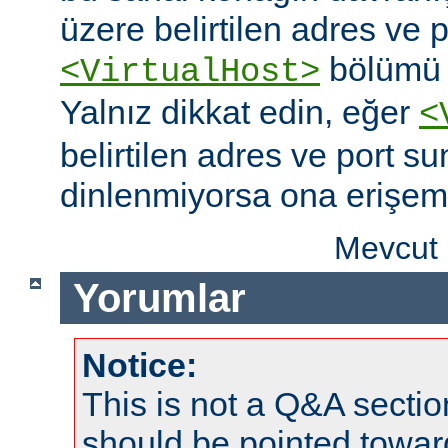
üzere belirtilen adres ve po
bölümü o
<VirtualHost>
Yalnız dikkat edin, eğer
<
belirtilen adres ve port s
dinlenmiyorsa ona erişem
Mevcut 
Yorumlar
Notice:
This is not a Q&A sect
should be pointed towar