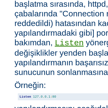
başlatma sırasında, httpd
çabalarında "Connection r
reddedildi) hatasından ka
yapılandırmadaki gibi] port
bakımdan,
yönerg
Listen
değişiklikler yenden başla
yapılandırmanın başarısı
sunucunun sonlanmasına 
Örneğin:
Listen
127.0
.
0.1
:
80