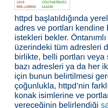
core
<VirtualHost>
mpm_common
Listen
httpd başlatıldığında yer
adres ve portları kendine
istekleri bekler. Öntanıml
üzerindeki tüm adresleri d
birlikte, belli portları ve
bazı adresleri ya da her i
için bunun belirtilmesi ger
çoğunlukla, httpd’nin farkl
konak isimlerine ve portla
vereceğinin belirlendiği
s