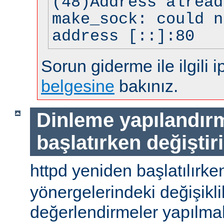
(48)Address alread
make_sock: could n
address [::]:80
Sorun giderme ile ilgili i
belgesine
bakınız.
Dinleme yapılandır
başlatırken değiştir
httpd yeniden başlatılırke
yönergelerindeki değişiklik
değerlendirmeler yapılmal