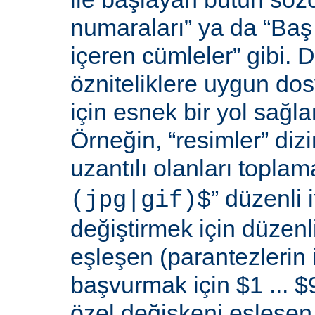
numaraları” ya da “Baş 
içeren cümleler” gibi. D
özniteliklere uygun do
için esnek bir yol sağl
Örneğin, “resimler” dizi
uzantılı olanları toplama
” düzenli i
(jpg|gif)$
değiştirmek için düzenli
eşleşen (parantezlerin
başvurmak için $1 ... $9
özel değişkeni eşleşen 