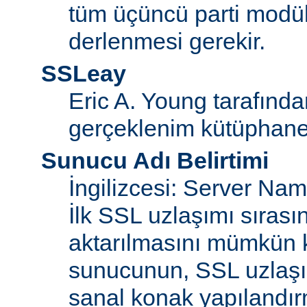
tüm üçüncü parti modül
derlenmesi gerekir.
SSLeay
Eric A. Young tarafınd
gerçeklenim kütüphane
Sunucu Adı Belirtimi
İngilizcesi: Server Na
İlk SSL uzlaşımı sıras
aktarılmasını mümkün kı
sunucunun, SSL uzlaşım
sanal konak yapılandır