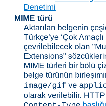
Denetimi
MIME türü
Aktarılan belgenin çeşi
Türkçe’ye ‘Çok Amaçlı 
çevrilebilecek olan "Mu
Extensions" sözcüklerin
MIME türleri bir bölü çiz
belge türünün birleşim
ve
image/gif
appli
olarak verilebilir. HTT
başlığ
Content-Type