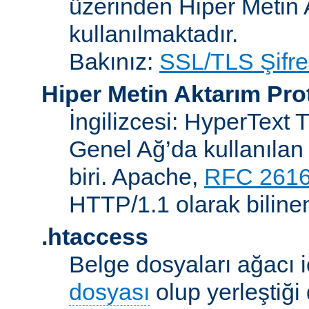
üzerinden Hiper Metin 
kullanılmaktadır.
Bakınız:
SSL/TLS Şifre
Hiper Metin Aktarım Pro
İngilizcesi: HyperText 
Genel Ağ’da kullanılan 
biri. Apache,
RFC 261
HTTP/1.1 olarak biline
.htaccess
Belge dosyaları ağacı iç
dosyası
olup yerleştiği 