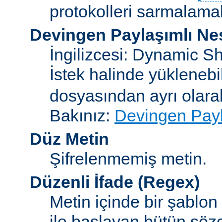
protokolleri sarmalamakt
Devingen Paylaşımlı Ne
İngilizcesi: Dynamic S
İstek halinde yükleneb
dosyasından ayrı olar
Bakınız:
Devingen Payl
Düz Metin
Şifrelenmemiş metin.
Düzenli İfade
(Regex)
Metin içinde bir şablon
ile başlayan bütün sözc