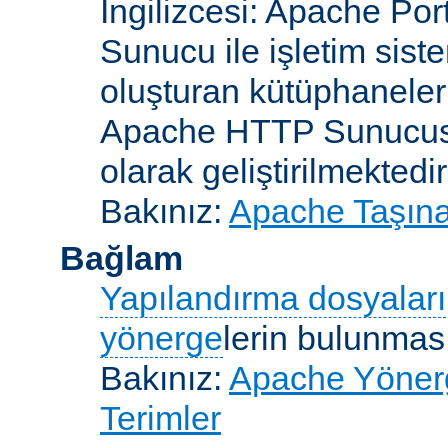
İngilizcesi: Apache Po
Sunucu ile işletim sist
oluşturan kütüphaneler
Apache HTTP Sunucusun
olarak geliştirilmektedir
Bakınız:
Apache Taşınab
Bağlam
Yapılandırma dosyaları
yönerge
lerin bulunması
Bakınız:
Apache Yönerge
Terimler