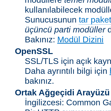
kullanılabilecek modü
Sunucusunun
tar paket
üçüncü parti modüller
d
Bakınız:
Modül Dizini
OpenSSL
SSL/TLS için açık kayna
Daha ayrıntılı bilgi için
bakınız.
Ortak Ağgeçidi Arayüzü
İngilizcesi: Common Ga