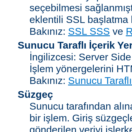
seçebilmesi sağlanmışt
eklentili SSL başlatma
Bakınız:
SSL SSS
ve
R
Sunucu Taraflı İçerik Ye
İngilizcesi: Server Sid
İşlem yönergelerini H
Bakınız:
Sunucu Taraflı
Süzgeç
Sunucu tarafından alın
bir işlem. Giriş süzgeç
gönderilen veriyi işler