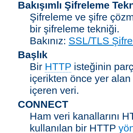
Bakışımlı Şifreleme Tekn
Şifreleme ve şifre çözme
bir şifreleme tekniği.
Bakınız:
SSL/TLS Şifre
Başlık
Bir
HTTP
isteğinin parç
içerikten önce yer alan
içeren veri.
CONNECT
Ham veri kanallarını H
kullanılan bir HTTP
yö