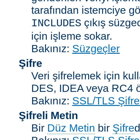
tarafından istemciye gö
çıkış süzgec
INCLUDES
için işleme sokar.
Bakınız:
Süzgeçler
Şifre
Veri şifrelemek için kul
DES, IDEA veya RC4 örn
Bakınız:
SSL/TLS Şifre
Şifreli Metin
Bir
Düz Metin
bir
Şifre
d