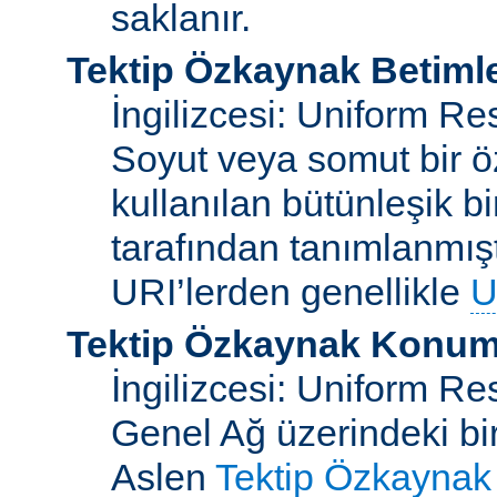
saklanır.
Tektip Özkaynak Betimle
İngilizcesi: Uniform Re
Soyut veya somut bir ö
kullanılan bütünleşik bi
tarafından tanımlanmışt
URI’lerden genellikle
U
Tektip Özkaynak Konuml
İngilizcesi: Uniform R
Genel Ağ üzerindeki bi
Aslen
Tektip Özkaynak 