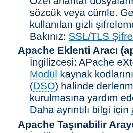
Özel anahtar dosyaların
sözcük veya cümle. Ge
kullanılan gizli şifrele
Bakınız:
SSL/TLS Şifre
Apache Eklenti Aracı
(a
İngilizcesi: APache eXt
Modül
kaynak kodlarını
(
DSO
) halinde derlen
kurulmasına yardım eden
Daha ayrıntılı bilgi için
Apache Taşınabilir Ara