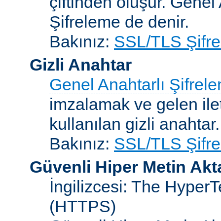
çiftinden oluşur. Genel
Şifreleme de denir.
Bakınız:
SSL/TLS Şifre
Gizli Anahtar
Genel Anahtarlı Şifrel
imzalamak ve gelen ilet
kullanılan gizli anahtar.
Bakınız:
SSL/TLS Şifre
Güvenli Hiper Metin Ak
İngilizcesi: The HyperT
(HTTPS)