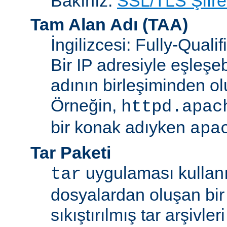
Bakınız:
SSL/TLS Şifre
Tam Alan Adı
(TAA)
İngilizcesi: Fully-Qua
Bir IP adresiyle eşleşeb
adının birleşiminden ol
Örneğin,
httpd.apac
bir konak adıyken
apa
Tar Paketi
uygulaması kullanıl
tar
dosyalardan oluşan bir
sıkıştırılmış tar arşivle