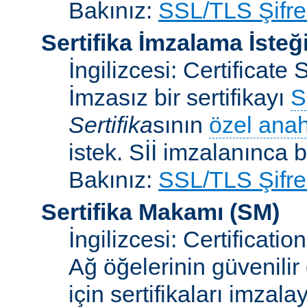
Bakınız:
SSL/TLS Şifre
Sertifika İmzalama İsteğ
İngilizcesi: Certificat
İmzasız bir sertifikayı
S
Sertifika
sının
özel anah
istek. Sİİ imzalanınca bi
Bakınız:
SSL/TLS Şifre
Sertifika Makamı
(SM)
İngilizcesi: Certificatio
Ağ öğelerinin güvenilir
için sertifikaları imzal