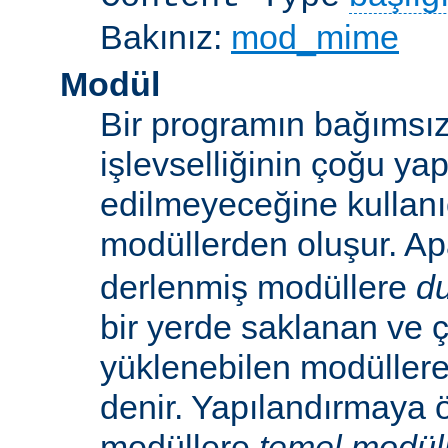
Bakınız:
mod_mime
Modül
Bir programın bağımsız
işlevselliğinin çoğu ya
edilmeyeceğine kullanıc
modüllerden oluşur. A
derlenmiş modüllere
d
bir yerde saklanan ve ç
yüklenebilen modüller
denir. Yapılandırmaya ö
modüllere
temel modül