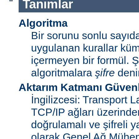
Tanımlar
Algoritma
Bir sorunu sonlu sayı
uygulanan kurallar küme
içermeyen bir formül. Ş
algoritmalara
şifre
denir
Aktarım Katmanı Güvenl
İngilizcesi: Transport 
TCP/IP ağları üzerinden
doğrulamalı ve şifreli y
olarak Genel Ağ Mühen