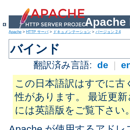
Apach
Apache
>
HTTP サーバ
>
ドキュメンテーション
>
バージョン 2.4
バインド
翻訳済み言語:
de
|
e
この日本語訳はすでに古
性があります。 最近更
には英語版をご覧下さい
Apache が使用するアド