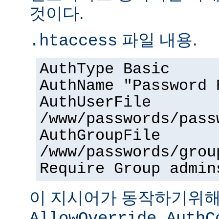
것이다.
파일 내용.
.htaccess
AuthType Basic
AuthName "Password 
AuthUserFile
/www/passwords/pass
AuthGroupFile
/www/passwords/grou
Require Group admin
이 지시어가 동작하기위
AllowOverride AuthC