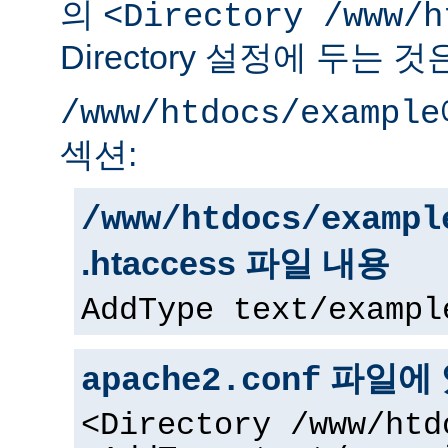
의
<Directory /www/h
Directory 설정에 두는 
/www/htdocs/example
섹션:
/www/htdocs/exampl
.htaccess 파일 내용
AddType text/exampl
파일에 
apache2.conf
<Directory /www/htd