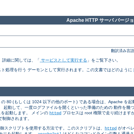
Apache HTTP サーバ バージョン
翻訳済み言語
す。 詳細に関しては、「
サービスとして実行する
」をご覧下さい。
ト処理を行う デーモンとして実行されます。この文書ではどのように
 80 (もしくは 1024 以下の他のポート) である場合は、Apache を起
。 起動して、一度ログファイルを開くといった準備のための 動作を幾
スを起動します。 メインの
プロセスは root 権限で走り続けま
httpd
で制御されます。
御スクリプトを使用する方法です。このスクリプトは、
がオペレ
httpd
ナリを起動します。
はどんなコマンドライン引数も通過
apache2ctl