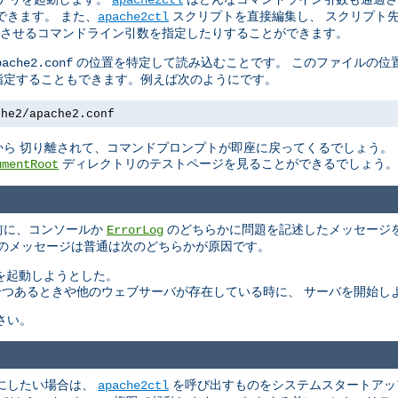
できます。 また、
スクリプトを直接編集し、 スクリプト
apache2ctl
させるコマンドライン引数を指定したりすることができます。
の位置を特定して読み込むことです。 このファイルの位
pache2.conf
指定することもできます。例えば次のようにです。
che2/apache2.conf
ら 切り離されて、コマンドプロンプトが即座に戻ってくるでしょう。
ディレクトリのテストページを見ることができるでしょう。
umentRoot
る前に、コンソールか
のどちらかに問題を記述したメッセージを
ErrorLog
このメッセージは普通は次のどちらかが原因です。
バを起動しようとした。
もう一つあるときや他のウェブサーバが存在している時に、 サーバを開始し
さい。
にしたい場合は、
を呼び出すものをシステムスタートアッ
apache2ctl