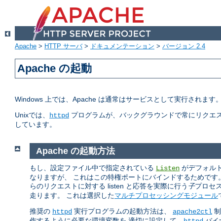
Apache
>
HTTP サーバ
>
ドキュメンテーション
>
バージョン 2.4
Apache の起動
Windows 上では、Apache は通常はサービスとして実行されま
Unixでは、
プログラムが、バックグラウンドで常にリクエス
httpd
しています。
Apache の起動方法
もし、設定ファイル中で指定されている
がデフォルトの
Listen
なりますが、 これはこの特権ポートにバインドするためです
らのリクエストに対する listen と応答を実際に行う
子
プロセ
走ります。 これは選択した
マルチプロセッシングモジュール
推奨の
実行プログラムの起動方法は、
制
httpd
apache2ctl
作するように必要な環境変数を 適切に設定して、
バイ
httpd