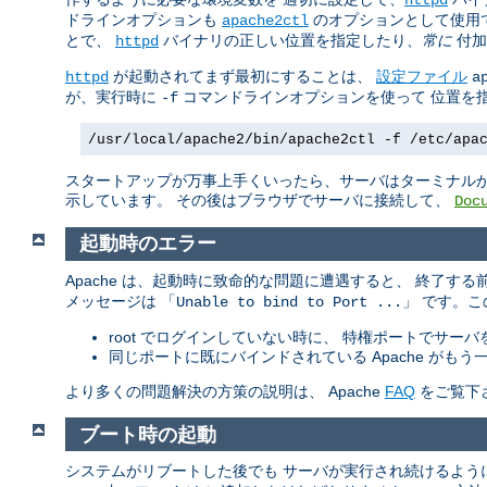
ドラインオプションも
のオプションとして使用
apache2ctl
とで、
バイナリの正しい位置を指定したり、
常に
付加
httpd
が起動されてまず最初にすることは、
設定ファイル
httpd
a
が、実行時に
コマンドラインオプションを使って 位置を
-f
/usr/local/apache2/bin/apache2ctl -f /etc/apa
スタートアップが万事上手くいったら、サーバはターミナルか
示しています。 その後はブラウザでサーバに接続して、
Doc
起動時のエラー
Apache は、起動時に致命的な問題に遭遇すると、 終了す
メッセージは 「
」 です。
Unable to bind to Port ...
root でログインしていない時に、 特権ポートでサー
同じポートに既にバインドされている Apache が
より多くの問題解決の方策の説明は、 Apache
FAQ
をご覧下
ブート時の起動
システムがリブートした後でも サーバが実行され続けるよう