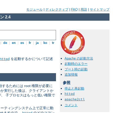
モジュール
|
ディレクティブ
|
FAQ
|
用語
|
サイトマップ
 2.4
:
de
|
en
|
es
|
fr
|
ja
|
ko
|
tr
Apache の起動方法
を起動するかについて記述
httpd
起動時のエラー
ブート時の起動
追加情報
参照
動するためには root 権限が必要に
停止と再起動
つか実行した後は、クライアントか
httpd
すが、 子プロセスはもっと低い権限で
apache2ctl
コメント
ーティングシステム上で正常に動
させますので、
のどのコマン
httpd