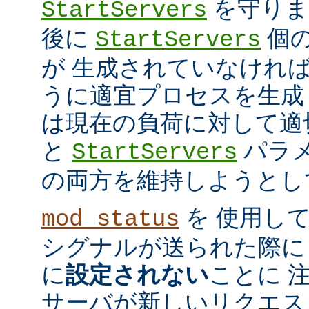
を守ります
StartServers
後に
個
StartServers
が 生成されていなけれ
うに適宜プロセスを生成
は現在の負荷に対して適
と
パラメ
StartServers
の両方を維持しようとし
を 使用し
mod_status
シグナルが送られた際に
に
設定されない
ことに 
サーバが新しいリクエス