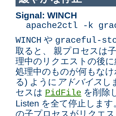
Signal: WINCH
apache2ctl -k gra
や
WINCH
graceful-st
取ると、 親プロセスは
理中のリクエストの後に
処理中のものが何もなけ
る) ように
アドバイス
し
セスは
を削除
PidFile
Listen を全て停止しま
の子プロセスがリクエス