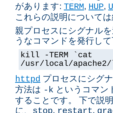
があります:
,
,
TERM
HUP
これらの説明については
親プロセスにシグナルを
うなコマンドを発行して
kill -TERM `cat
/usr/local/apache2/
プロセスにシグナル
httpd
方法は
というコマン
-k
することです。 下で説
に、
,
,
stop
restart
gra