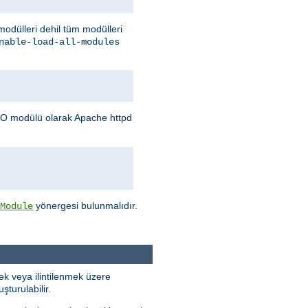
 modülleri dehil tüm modülleri
nable-load-all-modules
O modülü olarak Apache httpd
yönergesi bulunmalıdır.
Module
k veya ilintilenmek üzere
turulabilir.