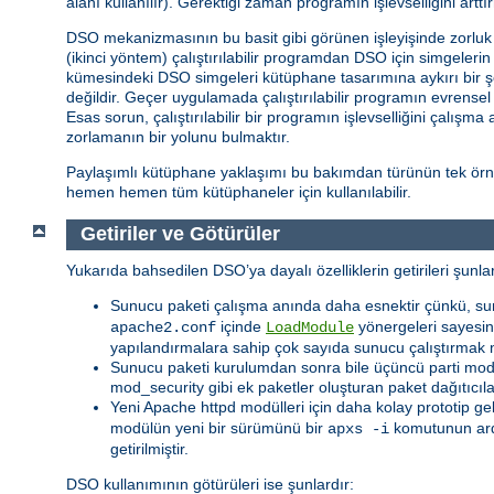
alanı kullanılır). Gerektiği zaman programın işlevselliğini ar
DSO mekanizmasının bu basit gibi görünen işleyişinde zorluk iç
(ikinci yöntem) çalıştırılabilir programdan DSO için simgeler
kümesindeki DSO simgeleri kütüphane tasarımına aykırı bir ş
değildir. Geçer uygulamada çalıştırılabilir programın evrense
Esas sorun, çalıştırılabilir bir programın işlevselliğini çalışm
zorlamanın bir yolunu bulmaktır.
Paylaşımlı kütüphane yaklaşımı bu bakımdan türünün tek örneğ
hemen hemen tüm kütüphaneler için kullanılabilir.
Getiriler ve Götürüler
Yukarıda bahsedilen DSO’ya dayalı özelliklerin getirileri şunlar
Sunucu paketi çalışma anında daha esnektir çünkü, su
içinde
yönergeleri sayesind
apache2.conf
LoadModule
yapılandırmalara sahip çok sayıda sunucu çalıştırmak 
Sunucu paketi kurulumdan sonra bile üçüncü parti modüll
mod_security gibi ek paketler oluşturan paket dağıtıcıl
Yeni Apache httpd modülleri için daha kolay prototip ge
modülün yeni bir sürümünü bir
komutunun ar
apxs -i
getirilmiştir.
DSO kullanımının götürüleri ise şunlardır: