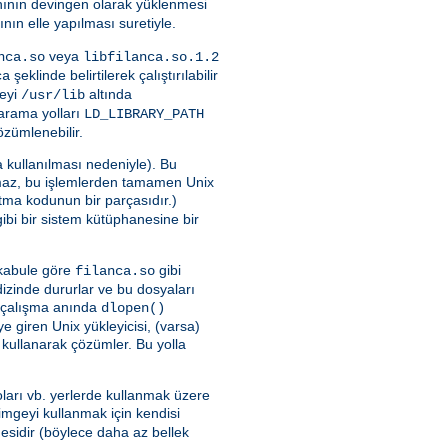
nının devingen olarak yüklenmesi
ının elle yapılması suretiyle.
veya
nca.so
libfilanca.so.1.2
şeklinde belirtilerek çalıştırılabilir
ca
neyi
altında
/usr/lib
a arama yolları
LD_LIBRARY_PATH
özümlenebilir.
 kullanılması nedeniyle). Bu
maz, bu işlemlerden tamamen Unix
latma kodunun bir parçasıdır.)
ibi bir sistem kütüphanesine bir
i kabule göre
gibi
filanca.so
 dizinde dururlar ve bu dosyaları
yu çalışma anında
dlopen()
 giren Unix yükleyicisi, (varsa)
 kullanarak çözümler. Bu yolla
ları vb. yerlerde kullanmak üzere
imgeyi kullanmak için kendisi
sidir (böylece daha az bellek