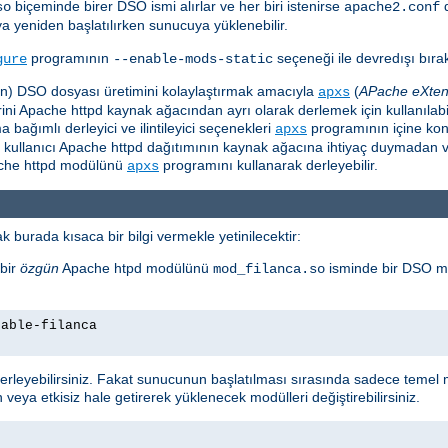
biçeminde birer DSO ismi alırlar ve her biri istenirse
so
apache2.conf
ya yeniden başlatılırken sunucuya yüklenebilir.
programının
seçeneği ile devredışı bırakı
gure
--enable-mods-static
için) DSO dosyası üretimini kolaylaştırmak amacıyla
(
APache eXten
apxs
i Apache httpd kaynak ağacından ayrı olarak derlemek için kullanılabili
ağımlı derleyici ve ilintileyici seçenekleri
programının içine ko
apxs
e kullanıcı Apache httpd dağıtımının kaynak ağacına ihtiyaç duymadan v
pache httpd modülünü
programını kullanarak derleyebilir.
apxs
 burada kısaca bir bilgi vermekle yetinilecektir:
bir
özgün
Apache htpd modülünü
isminde bir DSO m
mod_filanca.so
nable-filanca
leyebilirsiniz. Fakat sunucunun başlatılması sırasında sadece temel m
 veya etkisiz hale getirerek yüklenecek modülleri değiştirebilirsiniz.