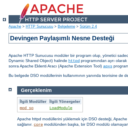
Apache
>
HTTP Sunucusu
>
Belgeleme
>
Sürüm 2.4
Devingen Paylaşımlı Nesne Desteği
Apache HTTP Sunucusu modüler bir program olup, yönetici sadece 
Dynamic Shared Object) halinde
programından ayrı olarak d
httpd
sonra Apache Eklenti Aracı (Apache Extension Tool)
programı
apxs
Bu belgede DSO modüllerinin kullanımının yanında teorisine de değ
Gerçeklenim
İlgili Modüller
İlgili Yönergeler
mod_so
LoadModule
Apache httpd modüllerini yüklemek için DSO desteği, Apache h
sağlanır.
modülünden başka, bir DSO modülü olamayan
core