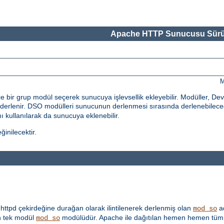
Apache HTTP Sunucusu Sürü
M
bir grup modül seçerek sunucuya işlevsellik ekleyebilir. Modüller, De
erlenir. DSO modülleri sunucunun derlenmesi sırasında derlenebileceği
 kullanılarak da sunucuya eklenebilir.
inilecektir.
ttpd çekirdeğine durağan olarak ilintilenerek derlenmiş olan
ad
mod_so
 tek modül
modülüdür. Apache ile dağıtılan hemen hemen tüm 
mod_so