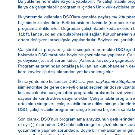
Bu yükleme normalde iki yolla yapılabilir: Ya çalıştırılabilir 
ile ya da çalıştırılabilir programın içinden Unix yükleyicisin
İlk yöntemde kullanılan DSO’lara genelde
paylaşımlı kütüpha
biçiminde isimlendirilir. Belli bir sistem dizininde (normalde
/u
programla ilintilenirler. Doğrudan çalıştırılabilir koda eklen
adıyla bulabilmesini sağlar. Kütüphanelerin 
libfilanca.so
ortam değişkeni aracılığıyla yapılandırılır. Böylece çalıştır
Çalıştırılabilir program içindeki simgelere normalde DSO içi
bakımdan DSO tarafında böyle bir çözümleme yapılmaz. Çalış
yükleyicisi (
) sorumludur. (Aslında,
’yu çağıracak 
ld.so
ld.so
Programlar tarafından ortaklaşa kullanılan kütüphanelerin d
kere kaydedilip disk alanından yer kazanılmış olur.
İkinci yöntemde kullanılan DSO’lara yine
paylaşımlı kütüphan
isimlendirilse de genelde keyfi olarak seçilen bir dosya uzantıs
kullanacak olan çalıştırılabilir programla aralarında özdeviml
sayesinde kendi adres uzayına ekler. Çalıştırılabilir program
artakalan simgeleri, çalıştırılabilir ihraç edilen simge kümeler
DSO, çalıştırılabilir programın simge kümesi bilgilerini sanki k
Son olarak, DSO’nun programlama arayüzünün getirilerinden ya
üzerinden DSO’daki belli simgeleri çözümlemek zorund
dlsym()
çözümleme yapmak zorundadır. Böyle bir mekanizmanın getiris