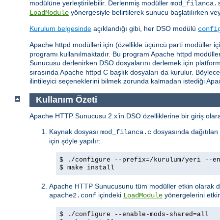
modülüne yerleştirilebilir. Derlenmiş modüller
mod_filanca.
yönergesiyle belirtilerek sunucu başlatılırken ve
LoadModule
Kurulum belgesinde
açıklandığı gibi, her DSO modülü
confi
Apache httpd modülleri için (özellikle üçüncü parti modüller 
programı kullanılmaktadır. Bu program Apache httpd modüllerin
Sunucusu derlenirken DSO dosyalarını derlemek için platforma b
sırasında Apache httpd C başlık dosyaları da kurulur. Böylec
ilintileyici seçeneklerini bilmek zorunda kalmadan istediği A
Kullanım Özeti
Apache HTTP Sunucusu 2.x’in DSO özelliklerine bir giriş olarak
Kaynak dosyası
dosyasında dağıtılan 
mod_filanca.c
için şöyle yapılır:
$ ./configure --prefix=/kurulum/yeri --e
$ make install
Apache HTTP Sunucusunu tüm modüller etkin olarak der
içindeki
yönergelerini etkin
apache2.conf
LoadModule
$ ./configure --enable-mods-shared=all