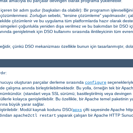
ttırmak amacıyla bu parçalar devingen olarak programa yüklenebilir.
eren bir adım şudur (başkaları da olabilir): Bir programın işlevselliğin
in çözümlenmesi. Zorluğun sebebi, "tersine çözümleme" yapılmasıdır; çalı
ekilde çözümlenir ve bu uygulama tüm platformlarda hazır olarak deste
l simgeleri çoğunlukla yeniden dışa verilmez ve bu bakımdan bir DSO içi
a anında genişletmek için DSO kullanımı sırasında ilintileyicinin tüm evre
idir, çünkü DSO mekanizması özellikle bunun için tasarlanmıştır, dolayı
dır:
nucuyu oluşturan parçalar derleme sırasında
seçenekleriyle
configure
e çalışma anında birleştirilebilmektedir. Bu yolla, örneğin tek bir Apach
mümkündür. (standart veya SSL sürümü; basitleştirilmiş veya devingen
erle kolayca genişletilebilir. Bu özellikle, bir Apache temel paketinin
arına büyük yarar sağlar.
liştirilebilir: Modül kaynak kodunu DSO/
çifti sayesinde Apache htt
apxs
dından
yaparak çalışan bir Apache HTTP Sunu
apache2ctl restart