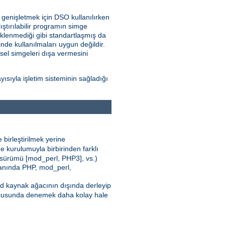
i genişletmek için DSO kullanılırken
ştırılabilir programın simge
klenmediği gibi standartlaşmış da
nde kullanılmaları uygun değildir.
nsel simgeleri dışa vermesini
sıyla işletim sisteminin sağladığı
 birleştirilmek yerine
e kurulumuyla birbirinden farklı
 sürümü [mod_perl, PHP3], vs.)
 yanında PHP, mod_perl,
pd kaynak ağacının dışında derleyip
cusunda denemek daha kolay hale