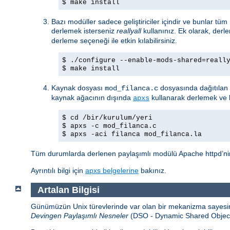
$ make install
Bazı modüller sadece geliştiriciler içindir ve bunlar tü
derlemek isterseniz
reallyall
kullanınız. Ek olarak, derl
derleme seçeneği ile etkin kılabilirsiniz.
$ ./configure --enable-mods-shared=reall
$ make install
Kaynak dosyası
dosyasında dağıtılan 
mod_filanca.c
kaynak ağacının dışında
kullanarak derlemek ve k
apxs
$ cd /bir/kurulum/yeri
$ apxs -c mod_filanca.c
$ apxs -aci filanca mod_filanca.la
Tüm durumlarda derlenen paylaşımlı modülü Apache httpd’nin 
Ayrıntılı bilgi için
apxs belgelerine
bakınız.
Artalan Bilgisi
Günümüzün Unix türevlerinde var olan bir mekanizma sayesind
Devingen Paylaşımlı Nesneler
(DSO - Dynamic Shared Object) a