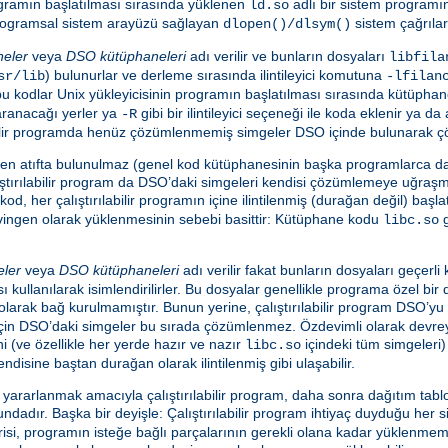
programın başlatılması sırasında yüklenen
adlı bir sistem programı
ld.so
e programsal sistem arayüzü sağlayan
sistem çağrılar
dlopen()/dlsym()
neler
veya
DSO kütüphaneleri
adı verilir ve bunların dosyaları
libfila
) bulunurlar ve derleme sırasında ilintileyici komutuna
sr/lib
-lfilan
en bu kodlar Unix yükleyicisinin programın başlatılması sırasında kütüpha
aranacağı yerler ya
gibi bir ilintileyici seçeneği ile koda eklenir ya d
-R
ılabilir programda henüz çözümlenmemiş simgeler DSO içinde bulunarak ç
nden atıfta bulunulmaz (genel kod kütüphanesinin başka programlarca da
tırılabilir program da DSO’daki simgeleri kendisi çözümlemeye uğraş
kod, her çalıştırılabilir programın içine ilintilenmiş (durağan değil) baş
evingen olarak yüklenmesinin sebebi basittir: Kütüphane kodu
g
libc.so
eler
veya
DSO kütüphaneleri
adı verilir fakat bunların dosyaları geçerl
ı kullanılarak isimlendirilirler. Bu dosyalar genellikle programa özel bir
i olarak bağ kurulmamıştır. Bunun yerine, çalıştırılabilir program DSO’
 için DSO’daki simgeler bu sırada çözümlenmez. Özdevimli olarak devreye
ini (ve özellikle her yerde hazır ve nazır
içindeki tüm simgeleri)
libc.so
endisine baştan durağan olarak ilintilenmiş gibi ulaşabilir.
rarlanmak amacıyla çalıştırılabilir program, daha sonra dağıtım tablo
adır. Başka bir deyişle: Çalıştırılabilir program ihtiyaç duyduğu her s
i, programın isteğe bağlı parçalarının gerekli olana kadar yüklenmeme