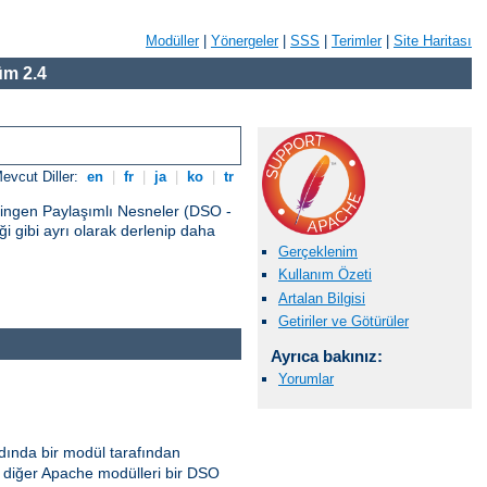
Modüller
|
Yönergeler
|
SSS
|
Terimler
|
Site Haritası
m 2.4
evcut Diller:
en
|
fr
|
ja
|
ko
|
tr
vingen Paylaşımlı Nesneler (DSO -
 gibi ayrı olarak derlenip daha
Gerçeklenim
Kullanım Özeti
Artalan Bilgisi
Getiriler ve Götürüler
Ayrıca bakınız:
Yorumlar
ında bir modül tarafından
diğer Apache modülleri bir DSO