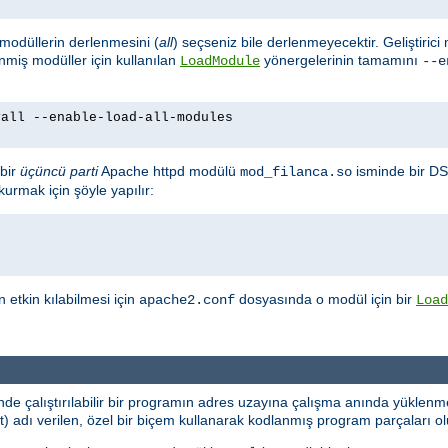
m modüllerin derlenmesini (
all
) seçseniz bile derlenmeyecektir. Geliştirici
enmiş modüller için kullanılan
yönergelerinin tamamını
LoadModule
--e
yall --enable-load-all-modules
bir
üçüncü parti
Apache httpd modülü
isminde bir DS
mod_filanca.so
urmak için şöyle yapılır:
etkin kılabilmesi için
dosyasında o modül için bir
apache2.conf
Load
e çalıştırılabilir bir programın adres uzayına çalışma anında yüklenme
dı verilen, özel bir biçem kullanarak kodlanmış program parçaları oluş