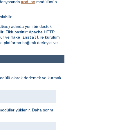
dosyasında
modülünün
mod_so
labilir.
Sion
) adında yeni bir destek
r. Fikir basittir: Apache HTTP
nur ve
ile kurulum
make install
e platforma bağımlı derleyici ve
odülü olarak derlemek ve kurmak
odüller yüklenir. Daha sonra