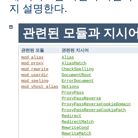
지 설명한다.
관련된 모듈과 지시
관련된 모듈
관련된 지시어
mod_alias
Alias
mod_proxy
AliasMatch
mod_rewrite
CheckSpelling
mod_userdir
DocumentRoot
mod_speling
ErrorDocument
mod_vhost_alias
Options
ProxyPass
ProxyPassReverse
ProxyPassReverseCookieDomain
ProxyPassReverseCookiePath
Redirect
RedirectMatch
RewriteCond
RewriteMatch