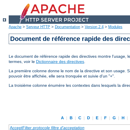
Apache
>
Serveur HTTP
>
Documentation
>
Version 2.4
>
Modules
Document de référence rapide des direc
Le document de référence rapide des directives montre l'usage, les
termes, voir le
Dictionnaire des directives
.
La première colonne donne le nom de la directive et son usage. Si 
pouvoir être affichée, elle sera tronquée et suivie d'un "+".
La troisième colonne énumère les contextes dans lesquels la direc
A
|
B
|
C
|
D
|
E
|
F
|
G
|
H
|
AcceptFilter
protocole
filtre d'acceptation