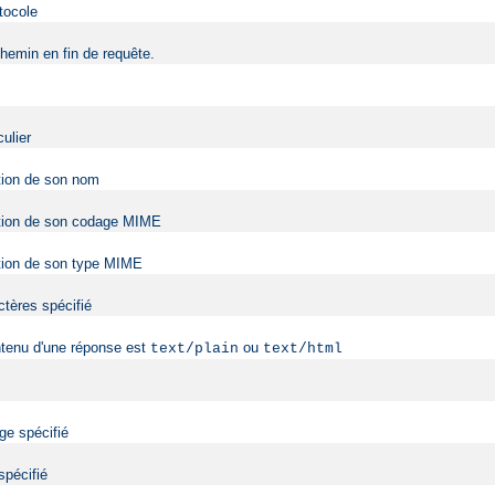
tocole
hemin en fin de requête.
ulier
ction de son nom
onction de son codage MIME
nction de son type MIME
ctères spécifié
ntenu d'une réponse est
ou
text/plain
text/html
ge spécifié
spécifié