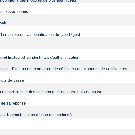
être confiés à des modules de plus bas niveau
 de passe fournis
 web
la manière de l'authentification de type Digest.
ilisateur et un identifiant d'authentification.
upes d'utilisateurs permettant de définir les autorisations des utilisateurs
 mots de passe
contenant la liste des utilisateurs et de leurs mots de passe
t de sa réponse
nt l'authentification à base de condensés