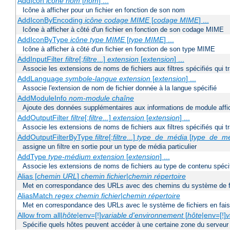
AddIcon
icône
nom
[
nom
] ...
Icône à afficher pour un fichier en fonction de son nom
AddIconByEncoding
icône
codage MIME
[
codage MIME
] ...
Icône à afficher à côté d'un fichier en fonction de son codage MIME
AddIconByType
icône
type MIME
[
type MIME
] ...
Icône à afficher à côté d'un fichier en fonction de son type MIME
AddInputFilter
filtre
[;
filtre
...]
extension
[
extension
] ...
Associe les extensions de noms de fichiers aux filtres spécifiés qui tr
AddLanguage
symbole-langue
extension
[
extension
] ...
Associe l'extension de nom de fichier donnée à la langue spécifié
AddModuleInfo
nom-module
chaîne
Ajoute des données supplémentaires aux informations de module affich
AddOutputFilter
filtre
[;
filtre
...]
extension
[
extension
] ...
Associe les extensions de noms de fichiers aux filtres spécifiés qui 
AddOutputFilterByType
filtre
[;
filtre
...]
type_de_média
[
type_de_m
assigne un filtre en sortie pour un type de média particulier
AddType
type-médium
extension
[
extension
] ...
Associe les extensions de noms de fichiers au type de contenu spéci
Alias [
chemin URL
]
chemin fichier
|
chemin répertoire
Met en correspondance des URLs avec des chemins du système de f
AliasMatch
regex
chemin fichier
|
chemin répertoire
Met en correspondance des URLs avec le système de fichiers en faisan
Allow from all|
hôte
|env=[!]
variable d'environnement
[
hôte
|env=[!]
v
Spécifie quels hôtes peuvent accéder à une certaine zone du serveur