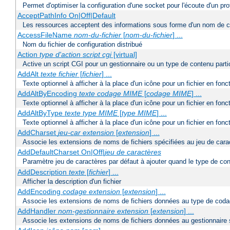
Permet d'optimiser la configuration d'une socket pour l'écoute d'un pro
AcceptPathInfo On|Off|Default
Les ressources acceptent des informations sous forme d'un nom de c
AccessFileName
nom-du-fichier
[
nom-du-fichier
] ...
Nom du fichier de configuration distribué
Action
type d'action
script cgi
[virtual]
Active un script CGI pour un gestionnaire ou un type de contenu partic
AddAlt
texte
fichier
[
fichier
] ...
Texte optionnel à afficher à la place d'un icône pour un fichier en fon
AddAltByEncoding
texte
codage MIME
[
codage MIME
] ...
Texte optionnel à afficher à la place d'un icône pour un fichier en f
AddAltByType
texte
type MIME
[
type MIME
] ...
Texte optionnel à afficher à la place d'un icône pour un fichier en fo
AddCharset
jeu-car
extension
[
extension
] ...
Associe les extensions de noms de fichiers spécifiées au jeu de cara
AddDefaultCharset On|Off|
jeu de caractères
Paramètre jeu de caractères par défaut à ajouter quand le type de co
AddDescription
texte
[
fichier
] ...
Afficher la description d'un fichier
AddEncoding
codage
extension
[
extension
] ...
Associe les extensions de noms de fichiers données au type de coda
AddHandler
nom-gestionnaire
extension
[
extension
] ...
Associe les extensions de noms de fichiers données au gestionnaire 