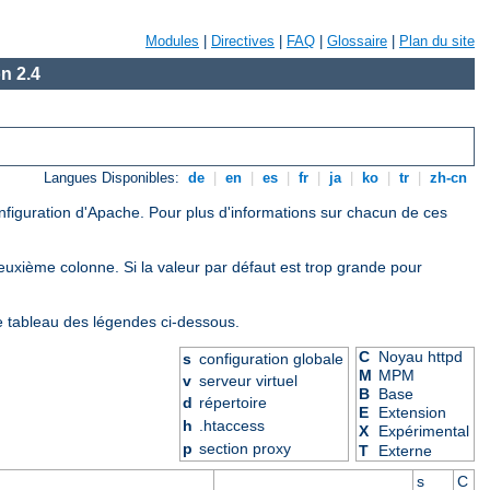
Modules
|
Directives
|
FAQ
|
Glossaire
|
Plan du site
n 2.4
Langues Disponibles:
de
|
en
|
es
|
fr
|
ja
|
ko
|
tr
|
zh-cn
onfiguration d'Apache. Pour plus d'informations sur chacun de ces
deuxième colonne. Si la valeur par défaut est trop grande pour
le tableau des légendes ci-dessous.
C
Noyau httpd
s
configuration globale
M
MPM
v
serveur virtuel
B
Base
d
répertoire
E
Extension
h
.htaccess
X
Expérimental
p
section proxy
T
Externe
s
C