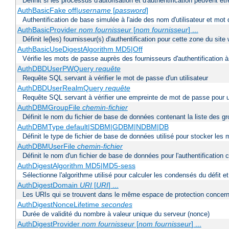
Définit si les processus d'autorisation et d'authentification peuvent 
AuthBasicFake off|
username
[
password
]
Authentification de base simulée à l'aide des nom d'utilisateur et mot
AuthBasicProvider
nom fournisseur
[
nom fournisseur
] ...
Définit le(les) fournisseur(s) d'authentification pour cette zone du site
AuthBasicUseDigestAlgorithm MD5|Off
Vérifie les mots de passe auprès des fournisseurs d'authentification à 
AuthDBDUserPWQuery
requête
Requête SQL servant à vérifier le mot de passe d'un utilisateur
AuthDBDUserRealmQuery
requête
Requête SQL servant à vérifier une empreinte de mot de passe pour un ut
AuthDBMGroupFile
chemin-fichier
Définit le nom du fichier de base de données contenant la liste des gro
AuthDBMType default|SDBM|GDBM|NDBM|DB
Définit le type de fichier de base de données utilisé pour stocker les
AuthDBMUserFile
chemin-fichier
Définit le nom d'un fichier de base de données pour l'authentification 
AuthDigestAlgorithm MD5|MD5-sess
Sélectionne l'algorithme utilisé pour calculer les condensés du défit e
AuthDigestDomain
URI
[
URI
] ...
Les URIs qui se trouvent dans le même espace de protection concerna
AuthDigestNonceLifetime
secondes
Durée de validité du nombre à valeur unique du serveur (nonce)
AuthDigestProvider
nom fournisseur
[
nom fournisseur
] ...