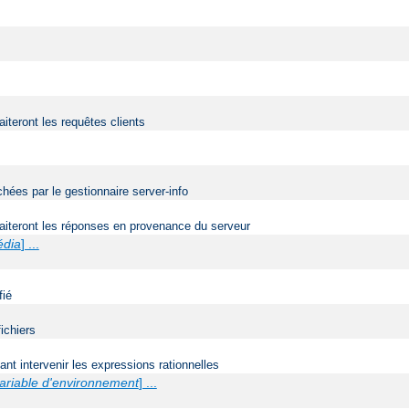
aiteront les requêtes clients
ées par le gestionnaire server-info
traiteront les réponses en provenance du serveur
édia
] ...
fié
ichiers
t intervenir les expressions rationnelles
ariable d'environnement
] ...