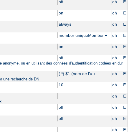
off
dh
E
on
dh
E
always
dh
E
member uniqueMember +
dh
E
on
dh
E
off
dh
E
ière anonyme, ou en utilisant des données d'authentification codées en dur
(.*) $1 (nom de l'u +
dh
E
tuer une recherche de DN
10
dh
E
dh
E
R
off
dh
E
off
dh
E
dh
E