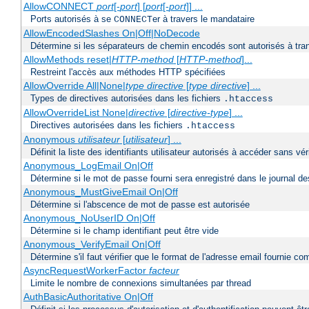
AllowCONNECT
port
[-
port
] [
port
[-
port
]] ...
Ports autorisés à se
er à travers le mandataire
CONNECT
AllowEncodedSlashes On|Off|NoDecode
Détermine si les séparateurs de chemin encodés sont autorisés à tran
AllowMethods reset|
HTTP-method
[
HTTP-method
]...
Restreint l'accès aux méthodes HTTP spécifiées
AllowOverride All|None|
type directive
[
type directive
] ...
Types de directives autorisées dans les fichiers
.htaccess
AllowOverrideList None|
directive
[
directive-type
] ...
Directives autorisées dans les fichiers
.htaccess
Anonymous
utilisateur
[
utilisateur
] ...
Définit la liste des identifiants utilisateur autorisés à accéder sans v
Anonymous_LogEmail On|Off
Détermine si le mot de passe fourni sera enregistré dans le journal de
Anonymous_MustGiveEmail On|Off
Détermine si l'abscence de mot de passe est autorisée
Anonymous_NoUserID On|Off
Détermine si le champ identifiant peut être vide
Anonymous_VerifyEmail On|Off
Détermine s'il faut vérifier que le format de l'adresse email fournie 
AsyncRequestWorkerFactor
facteur
Limite le nombre de connexions simultanées par thread
AuthBasicAuthoritative On|Off