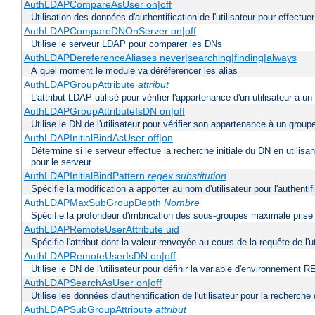
AuthLDAPCompareAsUser on|off
Utilisation des données d'authentification de l'utilisateur pour effectue
AuthLDAPCompareDNOnServer on|off
Utilise le serveur LDAP pour comparer les DNs
AuthLDAPDereferenceAliases never|searching|finding|always
À quel moment le module va déréférencer les alias
AuthLDAPGroupAttribute
attribut
L'attribut LDAP utilisé pour vérifier l'appartenance d'un utilisateur à un
AuthLDAPGroupAttributeIsDN on|off
Utilise le DN de l'utilisateur pour vérifier son appartenance à un group
AuthLDAPInitialBindAsUser off|on
Détermine si le serveur effectue la recherche initiale du DN en utilisa
pour le serveur
AuthLDAPInitialBindPattern
regex
substitution
Spécifie la modification a apporter au nom d'utilisateur pour l'authen
AuthLDAPMaxSubGroupDepth
Nombre
Spécifie la profondeur d'imbrication des sous-groupes maximale prise 
AuthLDAPRemoteUserAttribute uid
Spécifie l'attribut dont la valeur renvoyée au cours de la requête de 
AuthLDAPRemoteUserIsDN on|off
Utilise le DN de l'utilisateur pour définir la variable d'environnem
AuthLDAPSearchAsUser on|off
Utilise les données d'authentification de l'utilisateur pour la recherche
AuthLDAPSubGroupAttribute
attribut