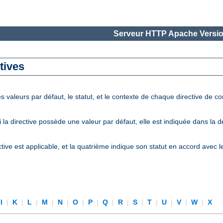
Serveur HTTP Apache Versio
tives
 valeurs par défaut, le statut, et le contexte de chaque directive de c
la directive possède une valeur par défaut, elle est indiquée dans la 
tive est applicable, et la quatrième indique son statut en accord avec 
I
|
K
|
L
|
M
|
N
|
O
|
P
|
Q
|
R
|
S
|
T
|
U
|
V
|
W
|
X