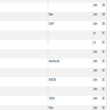
dh
B
file
dh
B
Off
dh
B
d
E
d
E
dh
E
default
dh
E
dh
E
MD5
dh
E
dh
E
300
dh
E
file
dh
E