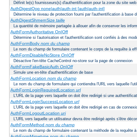
Définit le(s) fournisseurs(s) d'authentification pour la zone du site w
AuthDigestQop none|auth|auth-int [auth|auth-int]
Détermine le niveau de protection fourni par l'authentification à base
AuthDigestShmemSize
taille
La quantité de mémoire partagée à allouer afin de conserver les infor
AuthFormAuthoritative On|Off
Détermine si l'autorisation et l'authentification sont confiés à des mo
AuthFormBody
nom du champ
Le nom du champ de formulaire contenant le corps de la requête à ef
AuthFormDisableNoStore
On|Off
Désactive l'en-tête CacheControl no-store sur la page de connexion
AuthFormFakeBasicAuth
On|Off
Simule une en-tête d'authentification de base
AuthFormLocation
nom du champ
Le nom du champ de formulaire qui contiendra l'URL vers laquelle l'uti
AuthFormLoginRequiredLocation
url
L'URL de la page vers laquelle on doit être redirigé si une authentifica
AuthFormLoginSuccessLocation
url
L'URL de la page vers laquelle on doit être redirigé en cas de connexi
AuthFormLogoutLocation
uri
L'URL vers laquelle un utilisateur devra être redirigé après s'être déc
AuthFormMethod
nom du champ
Le nom du champ de formulaire contenant la méthode de la requête à 
AuthFormMimetype
nom du champ