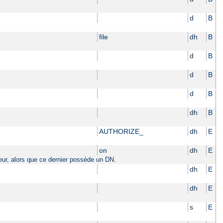
d
B
file
dh
B
d
B
d
B
d
B
dh
B
AUTHORIZE_
dh
E
on
dh
E
sateur, alors que ce dernier possède un DN.
dh
E
dh
E
s
E