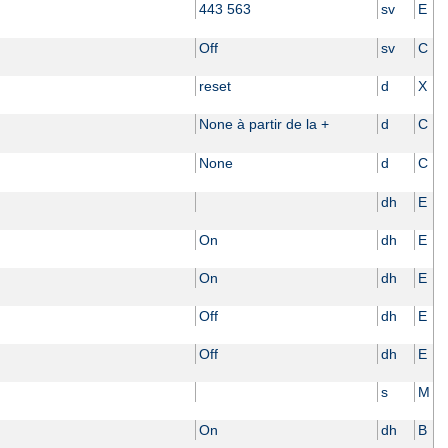
443 563
sv
E
Off
sv
C
reset
d
X
None à partir de la +
d
C
None
d
C
dh
E
On
dh
E
On
dh
E
Off
dh
E
Off
dh
E
s
M
On
dh
B