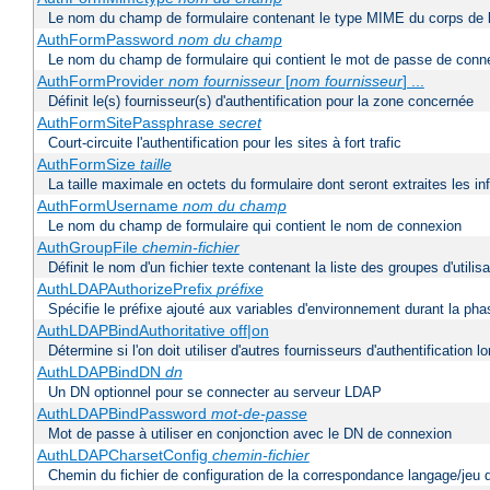
Le nom du champ de formulaire contenant le type MIME du corps de l
AuthFormPassword
nom du champ
Le nom du champ de formulaire qui contient le mot de passe de conn
AuthFormProvider
nom fournisseur
[
nom fournisseur
] ...
Définit le(s) fournisseur(s) d'authentification pour la zone concernée
AuthFormSitePassphrase
secret
Court-circuite l'authentification pour les sites à fort trafic
AuthFormSize
taille
La taille maximale en octets du formulaire dont seront extraites les i
AuthFormUsername
nom du champ
Le nom du champ de formulaire qui contient le nom de connexion
AuthGroupFile
chemin-fichier
Définit le nom d'un fichier texte contenant la liste des groupes d'utilis
AuthLDAPAuthorizePrefix
préfixe
Spécifie le préfixe ajouté aux variables d'environnement durant la phas
AuthLDAPBindAuthoritative off|on
Détermine si l'on doit utiliser d'autres fournisseurs d'authentification
AuthLDAPBindDN
dn
Un DN optionnel pour se connecter au serveur LDAP
AuthLDAPBindPassword
mot-de-passe
Mot de passe à utiliser en conjonction avec le DN de connexion
AuthLDAPCharsetConfig
chemin-fichier
Chemin du fichier de configuration de la correspondance langage/jeu 