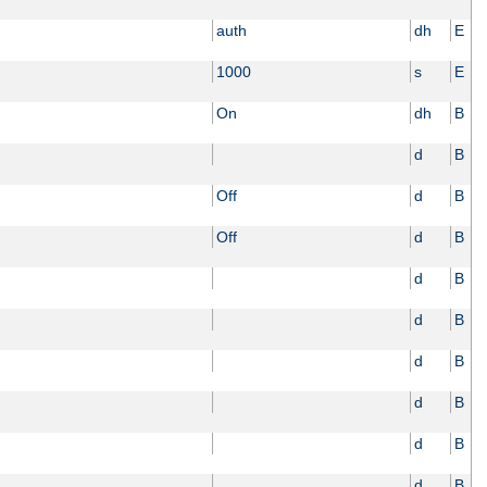
auth
dh
E
1000
s
E
On
dh
B
d
B
Off
d
B
Off
d
B
d
B
d
B
d
B
d
B
d
B
d
B