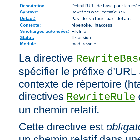
Description:
Définit l'URL de base pour les rééc
Syntaxe:
RewriteBase
chemin_URL
Défaut:
Pas de valeur par défaut
Contexte:
répertoire, .htaccess
Surcharges autorisées:
FileInfo
Statut:
Extension
Module:
mod_rewrite
La directive
RewriteBas
spécifier le préfixe d'URL 
contexte de répertoire (ht
directives
RewriteRule
un chemin relatif.
Cette directive est
obligat
un chemin relatif dans une