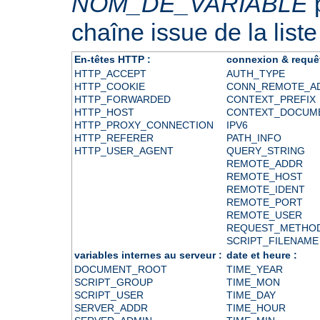
NOM_DE_VARIABLE
p
chaîne issue de la liste
En-têtes HTTP :
connexion & requê
HTTP_ACCEPT
AUTH_TYPE
HTTP_COOKIE
CONN_REMOTE_A
HTTP_FORWARDED
CONTEXT_PREFIX
HTTP_HOST
CONTEXT_DOCUM
HTTP_PROXY_CONNECTION
IPV6
HTTP_REFERER
PATH_INFO
HTTP_USER_AGENT
QUERY_STRING
REMOTE_ADDR
REMOTE_HOST
REMOTE_IDENT
REMOTE_PORT
REMOTE_USER
REQUEST_METHO
SCRIPT_FILENAME
variables internes au serveur :
date et heure :
DOCUMENT_ROOT
TIME_YEAR
SCRIPT_GROUP
TIME_MON
SCRIPT_USER
TIME_DAY
SERVER_ADDR
TIME_HOUR