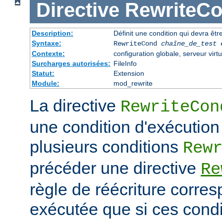
Directive
RewriteC
Description:
Définit une condition qui devra être
Syntaxe:
RewriteCond
chaîne_de_test
Contexte:
configuration globale, serveur virtu
Surcharges autorisées:
FileInfo
Statut:
Extension
Module:
mod_rewrite
La directive
RewriteCon
une condition d'exécution
plusieurs conditions
Rew
précéder une directive
Re
règle de réécriture corres
exécutée que si ces condi