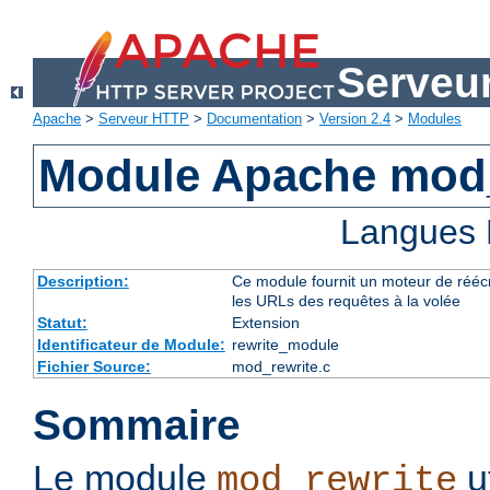
Serveu
Apache
>
Serveur HTTP
>
Documentation
>
Version 2.4
>
Modules
Module Apache mod_
Langues 
Description:
Ce module fournit un moteur de réécr
les URLs des requêtes à la volée
Statut:
Extension
Identificateur de Module:
rewrite_module
Fichier Source:
mod_rewrite.c
Sommaire
Le module
u
mod_rewrite