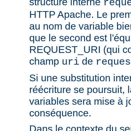
structure interne
requ
HTTP Apache. Le prem
au nom de variable bie
que le second est l'équ
REQUEST_URI (qui cont
champ
de
uri
reques
Si une substitution inter
réécriture se poursuit,
variables sera mise à j
conséquence.
Dans le contexte du ser