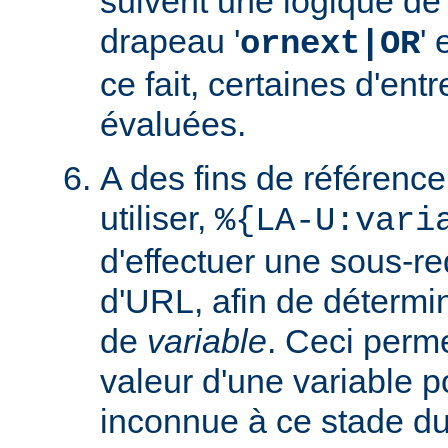
suivent une logique de c
drapeau '
' 
ornext|OR
ce fait, certaines d'ent
évaluées.
A des fins de référence
utiliser,
%{LA-U:vari
d'effectuer une sous-r
d'URL, afin de détermin
de
variable
. Ceci perme
valeur d'une variable po
inconnue à ce stade du