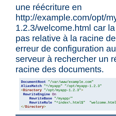
une réécriture en
http://example.com/opt/m
1.2.3/welcome.html car la 
pas relative à la racine 
erreur de configuration au
serveur à rechercher un ré
racine des documents.
DocumentRoot
"/var/www/example.com"
AliasMatch
"^/myapp"
"/opt/myapp-1.2.3"
<
Directory
"/opt/myapp-1.2.3"
>
RewriteEngine
On
RewriteBase
"/myapp/"
RewriteRule
"^index\.html$"
"welcome.htm
</
Directory
>