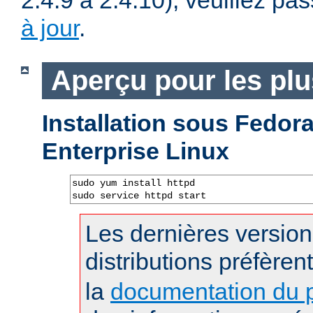
2.4.9 à 2.4.10), veuillez pa
à jour
.
Aperçu pour les pl
Installation sous Fedo
Enterprise Linux
sudo yum install httpd

sudo service httpd start
Les dernières versio
distributions préfèren
la
documentation du p