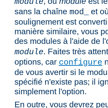
, où
module
est l
module
sans la chaîne
et où
mod_
soulignement est converti 
manière similaire, vous p
des modules à l'aide de l
. Faites très atten
module
options, car
n
configure
de vous avertir si le mod
spécifié n'existe pas; il ig
simplement l'option.
En outre, vous devrez peut