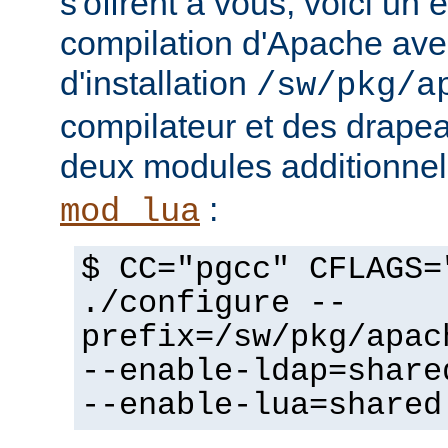
s'offrent à vous, voici un
compilation d'Apache avec
d'installation
/sw/pkg/a
compilateur et des drapeau
deux modules additionne
:
mod_lua
$ CC="pgcc" CFLAGS=
./configure --
prefix=/sw/pkg/apac
--enable-ldap=share
--enable-lua=shared