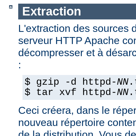
Extraction
L'extraction des sources d
serveur HTTP Apache con
décompresser et à désarch
:
$ gzip -d httpd-
NN
.
$ tar xvf httpd-
NN
.
Ceci créera, dans le réper
nouveau répertoire conte
de la distribution. Vous d