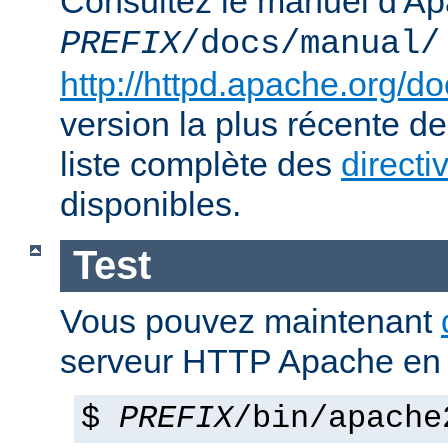
Consultez le manuel d'Ap
PREFIX
/docs/manual/
http://httpd.apache.org/do
version la plus récente de
liste complète des
directi
disponibles.
Test
Vous pouvez maintenant
serveur HTTP Apache en 
$
PREFIX
/bin/apache