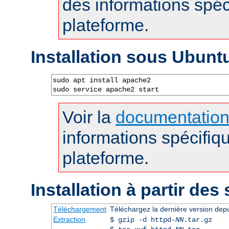
des informations spéc
plateforme.
Installation sous Ubunt
sudo apt install apache2

sudo service apache2 start
Voir la
documentatio
informations spécifiq
plateforme.
Installation à partir des
Téléchargement
Téléchargez la dernière version dep
Extraction
$ gzip -d httpd-
NN
.tar.gz