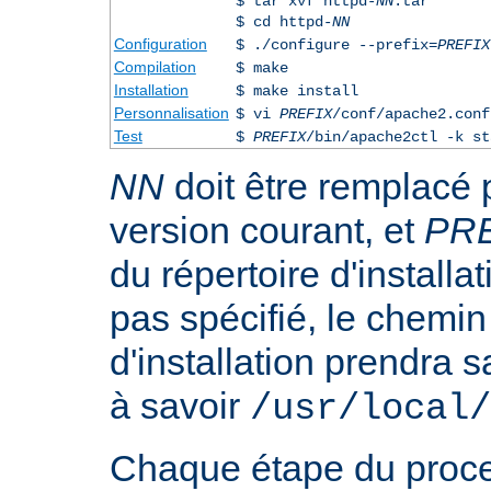
$ tar xvf httpd-
NN
.tar
$ cd httpd-
NN
Configuration
$ ./configure --prefix=
PREFIX
Compilation
$ make
Installation
$ make install
Personnalisation
$ vi
PREFIX
/conf/apache2.conf
Test
$
PREFIX
/bin/apache2ctl -k st
NN
doit être remplacé 
version courant, et
PR
du répertoire d'installa
pas spécifié, le chemin
d'installation prendra s
à savoir
/usr/local/
Chaque étape du proce