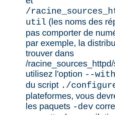
et
/racine_sources_h
(les noms des rép
util
pas comporter de numé
par exemple, la distrib
trouver dans
/racine_sources_httpd/sr
utilisez l'option
--wit
du script
./configur
plateformes, vous devre
les paquets
corre
-dev