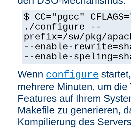
den DSO-Mechanismus:
$ CC="pgcc" CFLAGS=
./configure --
prefix=/sw/pkg/apac
--enable-rewrite=sh
--enable-speling=sh
Wenn
startet
configure
mehrere Minuten, um die 
Features auf Ihrem Syste
Makefile zu generieren, d
Kompilierung des Servers