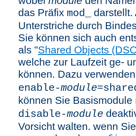
wobei
module
den Namen
das Präfix
darstellt
mod_
Unterstriche durch Bindes
Sie können sich auch en
als "
Shared Objects (DSO
welche zur Laufzeit ge- 
können. Dazu verwenden 
enable-
module
=share
können Sie Basismodule 
deakti
disable-
module
Vorsicht walten. wenn Si