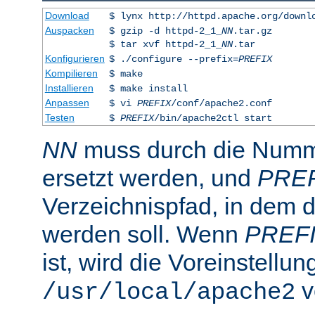
Download
$ lynx http://httpd.apache.org/downl
Auspacken
$ gzip -d httpd-2_1_
NN
.tar.gz
$ tar xvf httpd-2_1_
NN
.tar
Konfigurieren
$ ./configure --prefix=
PREFIX
Kompilieren
$ make
Installieren
$ make install
Anpassen
$ vi
PREFIX
/conf/apache2.conf
Testen
$
PREFIX
/bin/apache2ctl start
NN
muss durch die Numme
ersetzt werden, und
PRE
Verzeichnispfad, in dem de
werden soll. Wenn
PREF
ist, wird die Voreinstellun
v
/usr/local/apache2