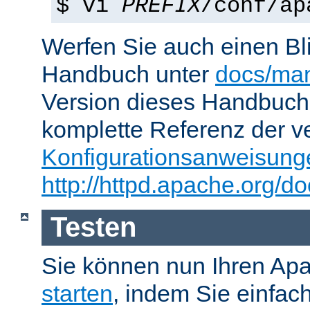
$ vi
PREFIX
/conf/ap
Werfen Sie auch einen Bl
Handbuch unter
docs/man
Version dieses Handbuch
komplette Referenz der v
Konfigurationsanweisung
http://httpd.apache.org/do
Testen
Sie können nun Ihren Ap
starten
, indem Sie einfac