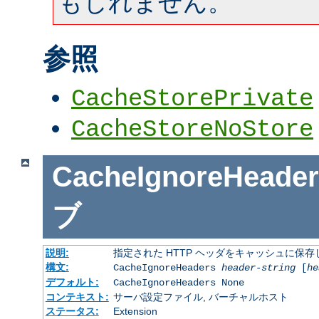
もしれません。
参照
CacheStorePrivate
CacheStoreNoStore
CacheIgnoreHeader
ブ
説明:
指定された HTTP ヘッダをキャッシュに保存
構文:
CacheIgnoreHeaders
header-string
[
he
デフォルト:
CacheIgnoreHeaders None
コンテキスト:
サーバ設定ファイル, バーチャルホスト
ステータス:
Extension