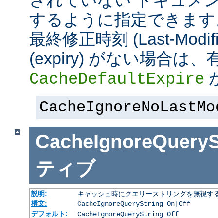
されていない ドキュメ
するように指定できます
最終修正時刻 (Last-Modi
(expiry) がない場合
CacheDefaultExpire
CacheIgnoreNoLastMo
CacheIgnoreQueryS
ティブ
説明:
キャッシュ時にクエリーストリングを無視す
構文:
CacheIgnoreQueryString On|Off
デフォルト:
CacheIgnoreQueryString Off