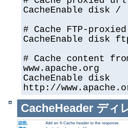
# Cache proxied url
CacheEnable disk /
# Cache FTP-proxied
CacheEnable disk ft
# Cache content fro
www.apache.org
CacheEnable disk
http://www.apache.o
CacheHeader
ディ
説明:
Add an X-Cache header to the response.