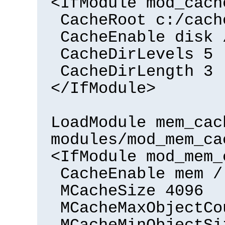
<IfModule mod_cach
CacheRoot c:/cach
CacheEnable disk 
CacheDirLevels 5
CacheDirLength 3
</IfModule>
LoadModule mem_cac
modules/mod_mem_ca
<IfModule mod_mem_
CacheEnable mem /
MCacheSize 4096
MCacheMaxObjectCo