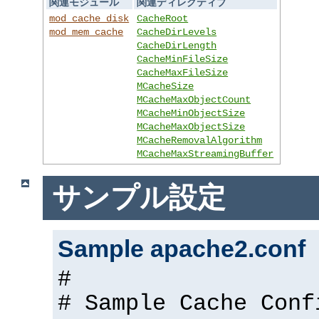
関連モジュール
関連ディレクティブ
mod_cache_disk
CacheRoot
mod_mem_cache
CacheDirLevels
CacheDirLength
CacheMinFileSize
CacheMaxFileSize
MCacheSize
MCacheMaxObjectCount
MCacheMinObjectSize
MCacheMaxObjectSize
MCacheRemovalAlgorithm
MCacheMaxStreamingBuffer
サンプル設定
Sample apache2.conf
#
# Sample Cache Conf