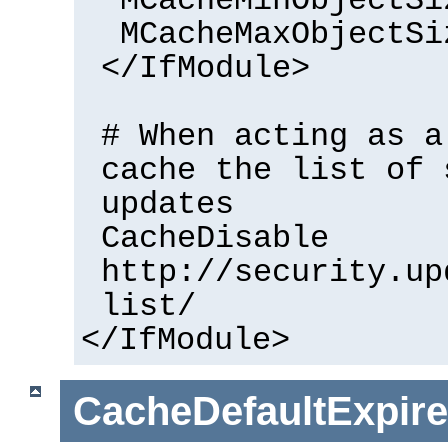
MCacheMinObjectSi
MCacheMaxObjectSi
</IfModule>
# When acting as a
cache the list of 
updates
CacheDisable
http://security.up
list/
</IfModule>
CacheDefaultExpire