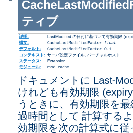
CacheLastModified
ティブ
説明:
LastModified の日付に基づいて有効期限 (
構文:
CacheLastModifiedFactor
float
デフォルト:
CacheLastModifiedFactor 0.1
コンテキスト:
サーバ設定ファイル, バーチャルホスト
ステータス:
Extension
モジュール:
mod_cache
ドキュメントに Last-Mod
けれども有効期限 (expi
うときに、有効期限を最
過時間として 計算する
効期限を次の計算式に従