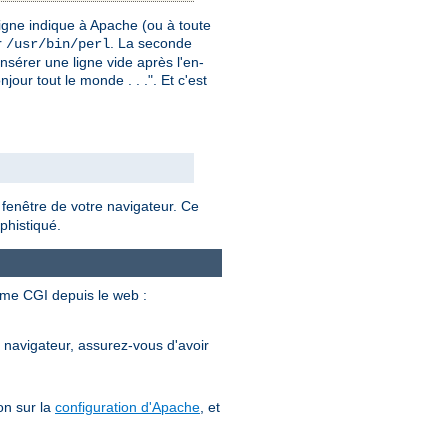
igne indique à Apache (ou à toute
r
. La seconde
/usr/bin/perl
insérer une ligne vide après l'en-
our tout le monde . . .". Et c'est
 fenêtre de votre navigateur. Ce
phistiqué.
mme CGI depuis le web :
e navigateur, assurez-vous d'avoir
on sur la
configuration d'Apache
, et