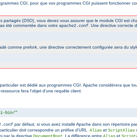
rogrammes CGI, pour que vos programmes CGI puissent fonctionner corr
es partagés (DSO), vous devez vous assurer que le module CGI est cha
pas été commentée dans votre
. Une directive correcte d
apache2.conf
dé comme prefork, une directive correctement configurée sera du styl
particulier est dédié aux programmes CGI. Apache considérera que tout 
essource fera l'objet d'une requête client.
gi-bin/"
par défaut, si vous avez installé Apache dans son répertoire par
2.conf
e particulier doit correspondre un préfixe d'URL.
et
s
Alias
ScriptAlias
i par la directive
. La différence entre
et
DocumentRoot
Alias
Script