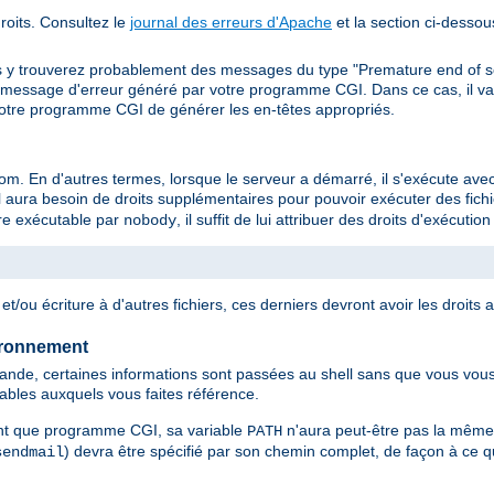
oits. Consultez le
journal des erreurs d'Apache
et la section ci-dessou
s y trouverez probablement des messages du type "Premature end of s
message d'erreur généré par votre programme CGI. Dans ce cas, il va v
otre programme CGI de générer les en-têtes appropriés.
 En d'autres termes, lorsque le serveur a démarré, il s'exécute avec l
 aura besoin de droits supplémentaires pour pouvoir exécuter des fichie
être exécutable par
, il suffit de lui attribuer des droits d'exécuti
nobody
t/ou écriture à d'autres fichiers, ces derniers devront avoir les droits 
ironnement
de, certaines informations sont passées au shell sans que vous vous 
tables auxquels vous faites référence.
nt que programme CGI, sa variable
n'aura peut-être pas la même
PATH
) devra être spécifié par son chemin complet, de façon à ce qu
sendmail