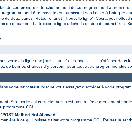
pable de comprendre le fonctionnement de ce programme. La première l
 programme peut être exécuté en fournissant son fichier à l'interpréteu
ie de deux paires "Retour chariot - Nouvelle ligne". Ceci a pour effet d'
ps du document. La troisième ligne affiche la chaîne de caractères "Bonj
e
us verrez la ligne
s'afficher dans la
Bonjour tout le monde . . .
avez de bonnes chances d'y parvenir pour tout autre programme plus so
 dans votre navigateur lorsque vous essayez d'accéder à votre progra
ent. Si la sortie est correcte mais n'est pas traitée correctement par l
re programme CGI.
 "POST Method Not Allowed"
manière à ce qu'il puisse traiter votre programme CGI. Relisez la secti