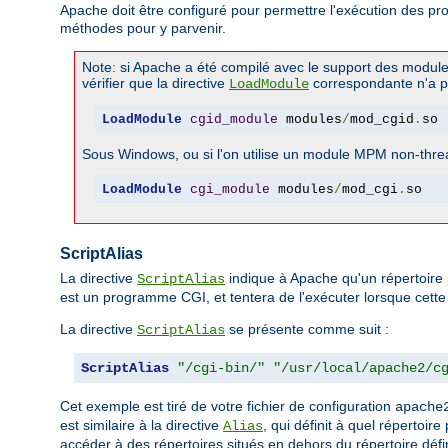
Apache doit être configuré pour permettre l'exécution des p
méthodes pour y parvenir.
Note: si Apache a été compilé avec le support des modul
vérifier que la directive
correspondante n'a 
LoadModule
LoadModule
cgid_module
 modules
/
mod_cgid
.
so
Sous Windows, ou si l'on utilise un module MPM non-threa
LoadModule
cgi_module
 modules
/
mod_cgi
.
so
ScriptAlias
La directive
indique à Apache qu'un répertoire 
ScriptAlias
est un programme CGI, et tentera de l'exécuter lorsque cette r
La directive
se présente comme suit :
ScriptAlias
ScriptAlias
"/cgi-bin/"
"/usr/local/apache2/c
Cet exemple est tiré de votre fichier de configuration
apache
est similaire à la directive
, qui définit à quel répertoir
Alias
accéder à des répertoires situés en dehors du répertoire défin