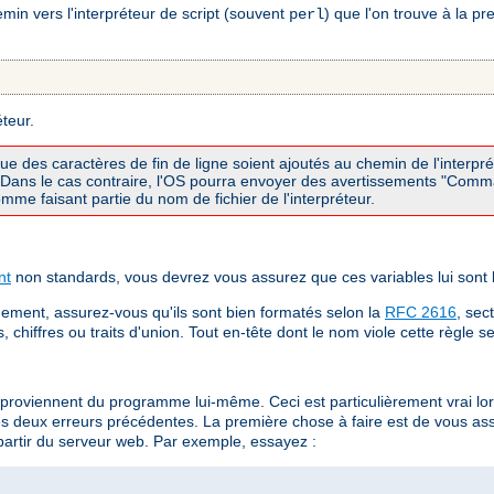
in vers l'interpréteur de script (souvent
) que l'on trouve à la p
perl
éteur.
que des caractères de fin de ligne soient ajoutés au chemin de l'interp
I. Dans le cas contraire, l'OS pourra envoyer des avertissements "Com
me faisant partie du nom de fichier de l'interpréteur.
nt
non standards, vous devrez vous assurez que ces variables lui sont
ement, assurez-vous qu'ils sont bien formatés selon la
RFC 2616
, sec
chiffres ou traits d'union. Tout en-tête dont le nom viole cette règle s
 proviennent du programme lui-même. Ceci est particulièrement vrai 
es deux erreurs précédentes. La première chose à faire est de vous a
partir du serveur web. Par exemple, essayez :