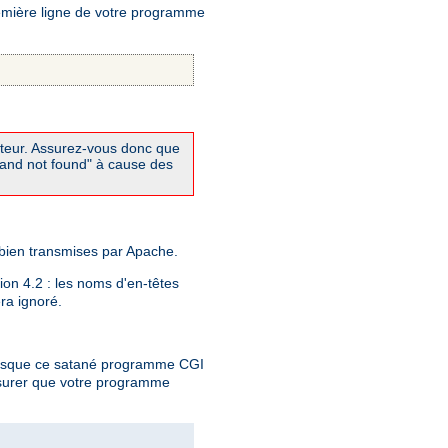
remière ligne de votre programme
réteur. Assurez-vous donc que
mand not found" à cause des
 bien transmises par Apache.
tion 4.2 : les noms d'en-têtes
era ignoré.
lorsque ce satané programme CGI
ssurer que votre programme