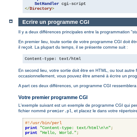
SetHandler
</
Directory
>
Ecrire un programme CGI
Il y a deux différences principales entre la programmation "
En premier lieu, toute sortie de votre programme CGI doit êt
il reçoit. La plupart du temps, il se présente comme suit :
Content-type: text/html
En second lieu, votre sortie doit être en HTML, ou tout autre
occasionnellement, vous pouvez être amené à écrire un pro
A part ces deux différences, un programme CGI ressemblera 
Votre premier programme CGI
L'exemple suivant est un exemple de programme CGI qui permet
fichier nommé
, et placez le dans votre répertoi
premier.pl
#!/usr/bin/perl
print
"Content-type: text/html\n\n"
;
print
"Hello, World."
;