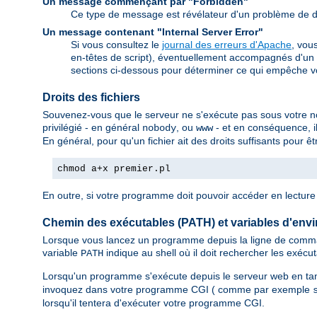
Un message commençant par "Forbidden"
Ce type de message est révélateur d'un problème de dr
Un message contenant "Internal Server Error"
Si vous consultez le
journal des erreurs d'Apache
, vou
en-têtes de script), éventuellement accompagnés d'un 
sections ci-dessous pour déterminer ce qui empêche v
Droits des fichiers
Souvenez-vous que le serveur ne s'exécute pas sous votre nom.
privilégié - en général
, ou
- et en conséquence, il
nobody
www
En général, pour qu'un fichier ait des droits suffisants pour 
chmod a+x premier.pl
En outre, si votre programme doit pouvoir accéder en lecture e
Chemin des exécutables (PATH) et variables d'env
Lorsque vous lancez un programme depuis la ligne de comman
variable
indique au shell où il doit rechercher les exécu
PATH
Lorsqu'un programme s'exécute depuis le serveur web en ta
invoquez dans votre programme CGI ( comme par exemple
lorsqu'il tentera d'exécuter votre programme CGI.