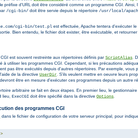
 le préfixe d'URL doit être considéré comme un programme CGI. Ainsi, 
par
doit être servie depuis le répertoire
/cgi-bin/
/usr/local/apac
est effectuée, Apache tentera d'exécuter le 
le.com/cgi-bin/test.pl
ortie. Bien entendu, le fichier doit exister, être exécutable, et retourne
CGI est souvent restreinte aux répertoires définis par
. 
ScriptAlias
é à utiliser les programmes CGI. Cependant, si les précautions adéquat
nt pas être exécutés depuis d'autres répertoires. Par exemple, vous po
'aide de la directive
. S'ils veulent mettre en oeuvre leurs p
UserDir
ls devront être en mesure d'exécuter ces programmes depuis un autre ré
ire arbitraire se fait en deux étapes. En premier lieu, le gestionnair
 lieu,
doit être spécifié dans la directive
.
ExecCGI
Options
exécution des programmes CGI
dans le fichier de configuration de votre serveur principal, pour indi
s
"
>