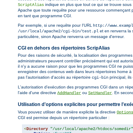
indique en plus que tout ce qui se trouve sous
ScriptAlias
Apache que toute requête pour une ressource commençant 
en tant que programme CGI.
Par exemple, si une requête pour l'URL
http://www.examp
et en renverra la s
/usr/local/apache2/cgi-bin/test.pl
particulière, sinon Apache renverra un message d'erreur.
CGI en dehors des répertoires ScripAlias
Pour des raisons de sécurité, la localisation des programmes 
administrateurs peuvent contrôler précisément qui est autoris
il n'y a aucune raison pour que les programmes CGI ne puisse
enregistrer des contenus web dans leurs répertoires home à l
pas l'autorisation d'accès au répertoire
principal, i
cgi-bin
L'autorisation d'exécution des programmes CGI dans un réperto
l'aide d'une directive
ou
. En second
AddHandler
SetHandler
Utilisation d'options explicites pour permettre l'
Vous pouvez utiliser de manière explicite la directive
Option
CGI est permise depuis un répertoire particulier :
<
Directory
"/usr/local/apache2/htdocs/somedir