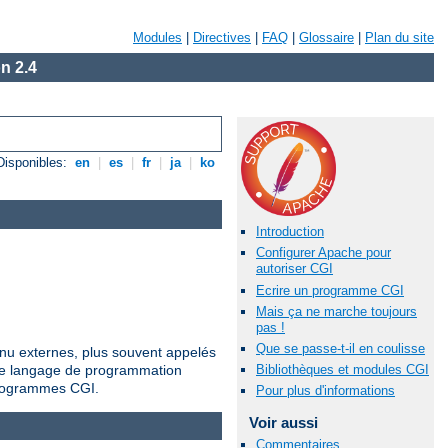
Modules
|
Directives
|
FAQ
|
Glossaire
|
Plan du site
n 2.4
Disponibles:
en
|
es
|
fr
|
ja
|
ko
Introduction
Configurer Apache pour
autoriser CGI
Ecrire un programme CGI
Mais ça ne marche toujours
pas !
Que se passe-t-il en coulisse
nu externes, plus souvent appelés
tre langage de programmation
Bibliothèques et modules CGI
 programmes CGI.
Pour plus d'informations
Voir aussi
Commentaires