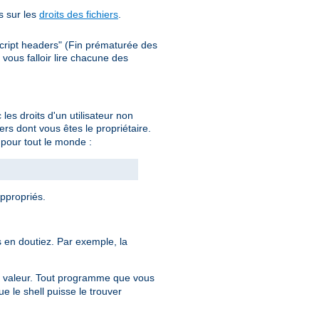
s sur les
droits des fichiers
.
cript headers" (Fin prématurée des
ous falloir lire chacune des
es droits d'un utilisateur non
rs dont vous êtes le propriétaire.
on pour tout le monde :
appropriés.
en doutiez. Par exemple, la
 valeur. Tout programme que vous
e le shell puisse le trouver