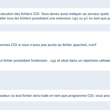
'exécution des fichiers CGI. Vous devez aussi indiquer au serveur quels f
raiter tous les fichiers possédant une extension
ou
en tant que 
cgi
pl
mmes CGI si vous n'avez pas accès au fichier
.
apache2.conf
t fichier possédant l'extension
et situé dans un répertoire utilisat
.cgi
lisateur où tout fichier sera traité en tant que programme CGI, vous pouve