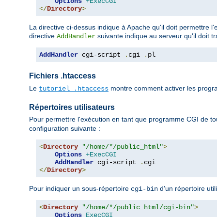
Options
+ExecCGI
</
Directory
>
La directive ci-dessus indique à Apache qu'il doit permettre l
directive
suivante indique au serveur qu'il doit t
AddHandler
AddHandler
 cgi-script 
.
cgi 
.
pl
Fichiers .htaccess
Le
montre comment activer les progra
tutoriel .htaccess
Répertoires utilisateurs
Pour permettre l'exécution en tant que programme CGI de tou
configuration suivante :
<
Directory
"/home/*/public_html"
>
Options
+ExecCGI
AddHandler
 cgi-script 
.
</
Directory
>
Pour indiquer un sous-répertoire
d'un répertoire uti
cgi-bin
<
Directory
"/home/*/public_html/cgi-bin"
>
Options
ExecCGI